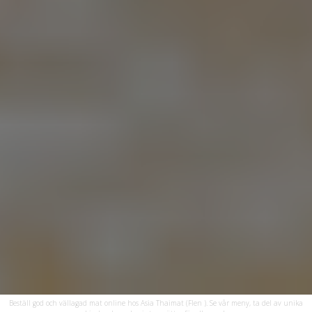
Beställ god och vällagad mat online hos Asia Thaimat (Flen ). Se vår meny, ta del av unika